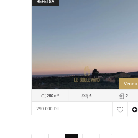
REF518A
Vendu
250 m²
6
2
290 000 DT