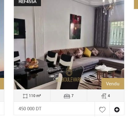
REF455A
Vendu
110 m²
7
4
450 000 DT