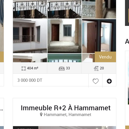
A
Vendu
404 m²
33
20
3 000 000 DT
meuble R+1 À Haouaria, Nabeul
Immeuble R+2 À Hammamet
Hammamet, Hammamet