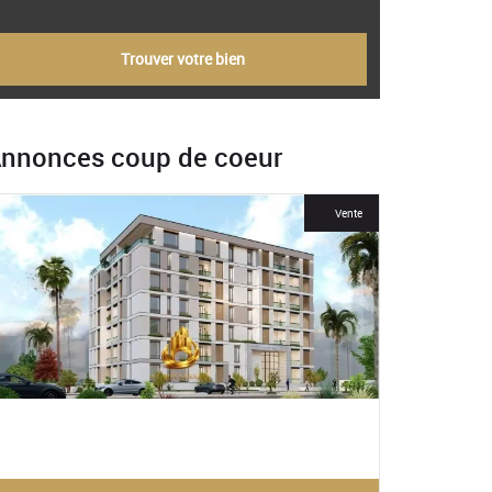
Trouver votre bien
nnonces coup de coeur
For Rent
Vente