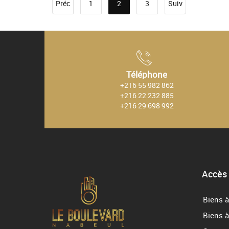
Préc
1
2
3
Suiv
Téléphone
+216 55 982 862
+216 22 232 885
+216 29 698 992
Accès
Biens à
Biens à