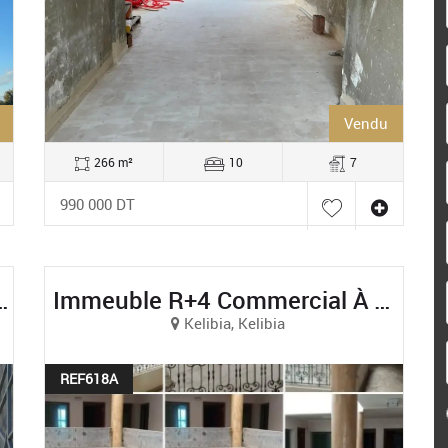
Vendu
266 m²
10
7
990 000 DT
AFH Mrezga, Nabeul
Immeuble R+4 Commercial À Kelibia, Nabeul
Kelibia, Kelibia
REF618A