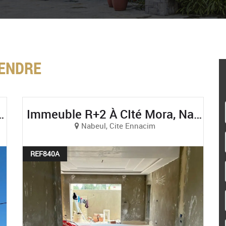
VENDRE
evé À Yasmine Hammamet
Immeuble R+2 À CIté Mora, Nabeul
Nabeul, Cite Ennacim
REF840A