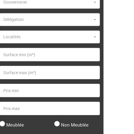
Gouvernorat
Délégation
Localités
Meublée
Non Meublée