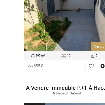
Vendu
267 m²
10
5
680 000 DT
A Vendre Im
Nabeul, Nabeul