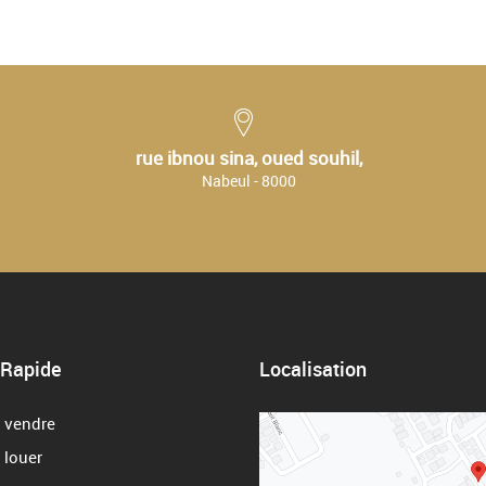
rue ibnou sina, oued souhil,
Nabeul - 8000
 Rapide
Localisation
 vendre
 louer