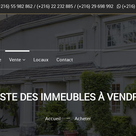
+216) 55 982 862
/
(+216) 22 232 885
/
(+216) 29 698 992
(+216)
e
Vente
Locaux
Contact
ISTE DES IMMEUBLES À VEND
Accueil
Acheter