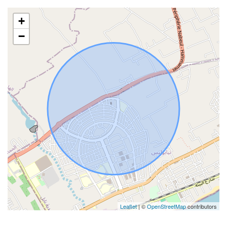
+
−
Leaflet
| ©
OpenStreetMap
contributors