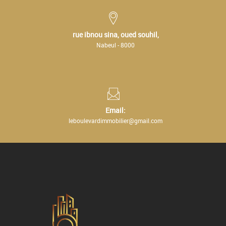
rue ibnou sina, oued souhil,
Nabeul - 8000
Email:
leboulevardimmobilier@gmail.com