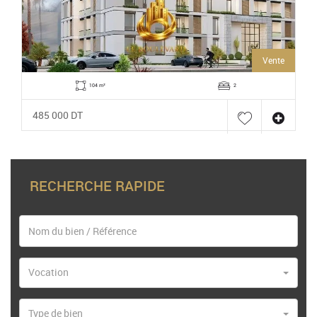
Vente
104 m²
2
485 000 DT
RECHERCHE RAPIDE
Vocation
Type de bien