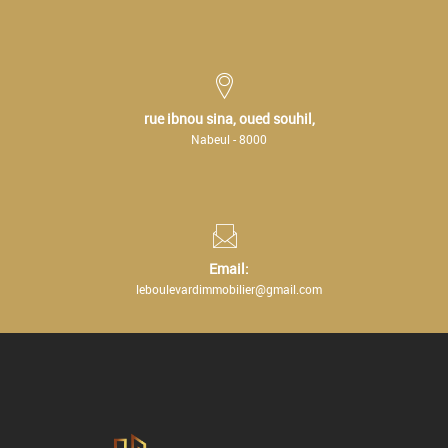
rue ibnou sina, oued souhil,
Nabeul - 8000
Email:
leboulevardimmobilier@gmail.com