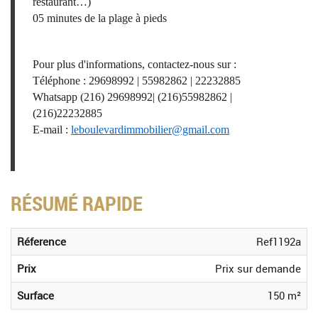
restaurant…)
05 minutes de la plage à pieds
Pour plus d'informations, contactez-nous sur :
Téléphone : 29698992­ | 55982862 | 22232885
Whatsapp (216) 29698992| (216)55982862 |
(216)22232885
E-mail :
leboulevardimmobilier@gmail.com
RÉSUMÉ RAPIDE
Réference
Ref1192a
Prix
Prix sur demande
Surface
150 m²