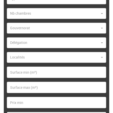
Nb chambres
Gouvernorat
Délégation
Localités