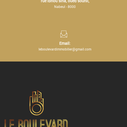
rue ibnou sina, oued souhil,
Nabeul - 8000
Email:
leboulevardimmobilier@gmail.com