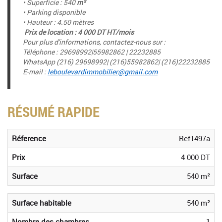
• Superficie : 540
m²
• Parking disponible
• Hauteur : 4.50 mètres
Prix de location : 4 000 DT HT/mois
Pour plus d'informations, contactez-nous sur :
Téléphone : 29698992|55982862 | 22232885
WhatsApp (216) 29698992| (216)55982862| (216)22232885
E-mail :
leboulevardimmobilier@gmail.com
RÉSUMÉ RAPIDE
Réference
Ref1497a
Prix
4 000 DT
Surface
540 m²
Surface habitable
540 m²
Nombre des chambres
1