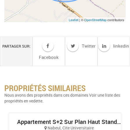
Leaflet
| ©
OpenStreetMap
contributors
Twitter
linkedin
PARTAGER SUR:
Facebook
PROPRIÉTÉS SIMILAIRES
Nous avons des propriétés dans ces domaines Voir une liste des
propriétés en vedette.
Appartement S+2 Sur Plan Haut Standing Et Vue Sur Mer À AFH Mrezga, Cité El Wafa, Nabeul
Nabeul, Cite Universitaire