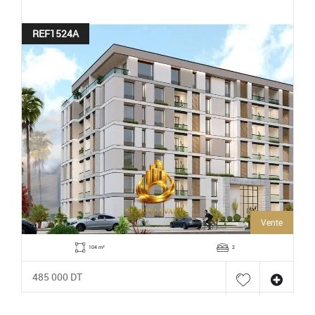
REF1524A
Vente
104 m²
2
485 000 DT