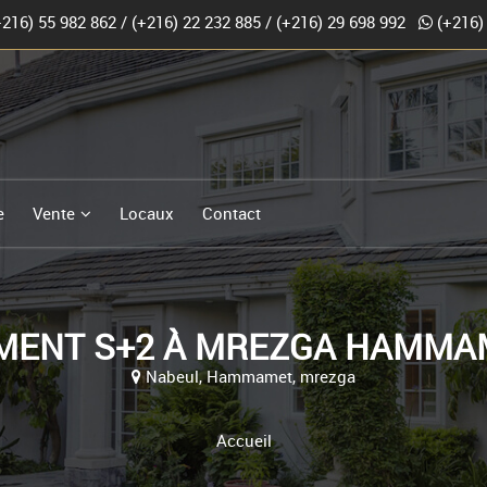
+216) 55 982 862
/
(+216) 22 232 885
/
(+216) 29 698 992
(+216)
e
Vente
Locaux
Contact
MENT S+2 À MREZGA HAMMA
Nabeul, Hammamet, mrezga
Accueil