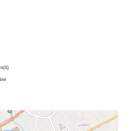
nt(s)
ité