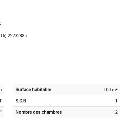
:
216) 22232885
a
Surface habitable
100 m²
T
S.D.B
1
²
Nombre des chambres
2