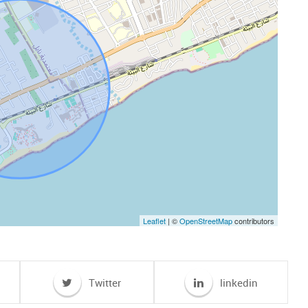
Leaflet
| ©
OpenStreetMap
contributors
Twitter
linkedin