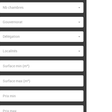
Nb chambres
Gouvernorat
Délégation
Localités