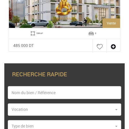
Vente
104 m²
2
485 000 DT
RECHERCHE RAPIDE
Vocation
Type de bien