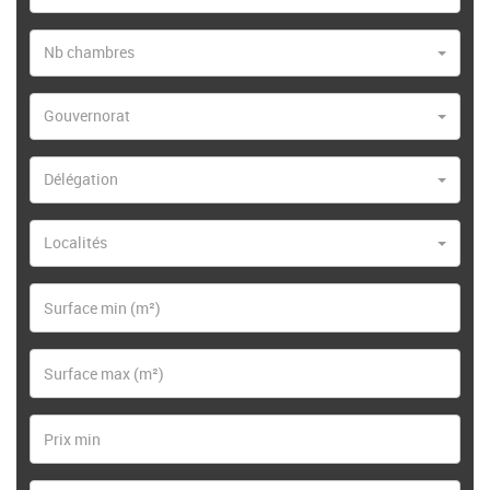
Nb chambres
Gouvernorat
Délégation
Localités