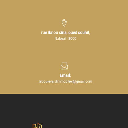
rue ibnou sina, oued souhil,
Nabeul - 8000
Email:
leboulevardimmobilier@gmail.com