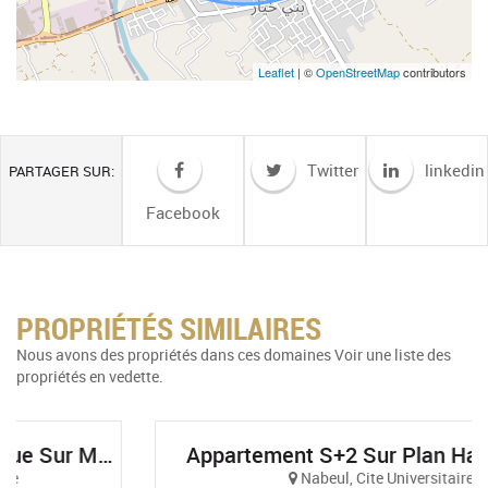
Leaflet
| ©
OpenStreetMap
contributors
Twitter
linkedin
PARTAGER SUR:
Facebook
PROPRIÉTÉS SIMILAIRES
Nous avons des propriétés dans ces domaines Voir une liste des
propriétés en vedette.
Appartement S+2 Sur Plan Haut Standing Et Vue Sur Mer À AFH Mrezga, Cité El Wafa, Nabeul
Nabeul, Cite Universitaire