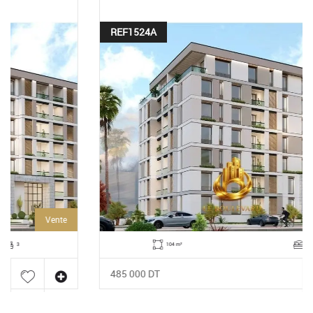
REF1524A
Vente
104 m²
2
485 000 DT