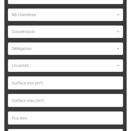
Nb chambres
Gouvernorat
Délégation
Localités