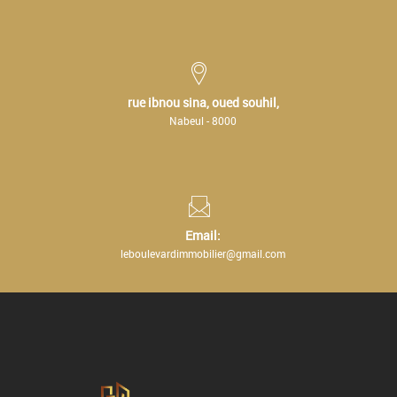
rue ibnou sina, oued souhil,
Nabeul - 8000
Email:
leboulevardimmobilier@gmail.com