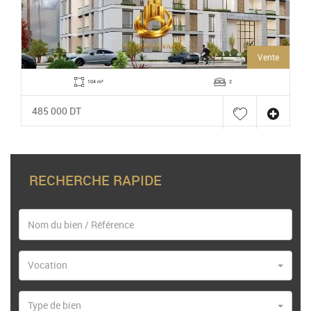
Vente
104 m²
2
485 000 DT
RECHERCHE RAPIDE
Vocation
Type de bien