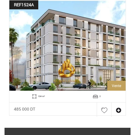
REF1524A
Vente
104 m²
2
485 000 DT