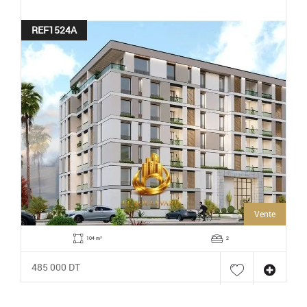
REF1524A
Vente
104 m²
2
485 000 DT