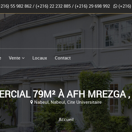
+216) 55 982 862
/
(+216) 22 232 885
/
(+216) 29 698 992
(+216)
e
Vente
Locaux
Contact
RCIAL 79M² À AFH MREZGA , 
Nabeul, Nabeul, Cite Universitaire
Accueil