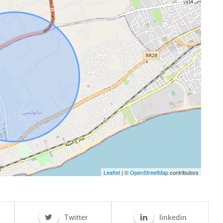
Leaflet
| ©
OpenStreetMap
contributors
Twitter
linkedin