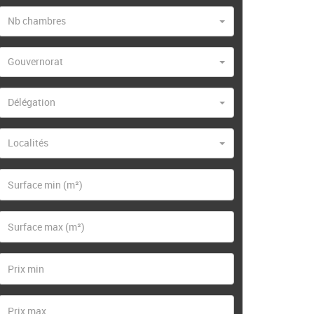
Nb chambres
Gouvernorat
Délégation
Localités