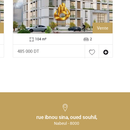
Loué
400 m²
6
Prix sur demande
rue ibnou sina, oued souhil,
Nabeul - 8000