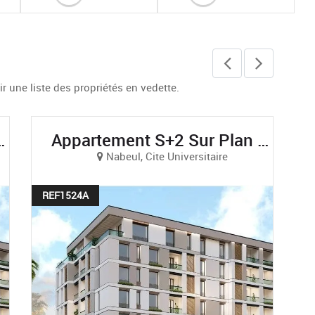
 une liste des propriétés en vedette.
Sur Mer À AFH Mrezga, Cité El Wafa, Nabeul
Villa S+6 Très Haut Standing Avec 2 Piscines À Jinene Benikhiar, Nabeul
Beni Khiar, Beni Khiar
REF1522A