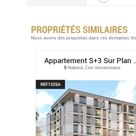
PROPRIÉTÉS SIMILAIRES
Nous avons des propriétés dans ces domaines Voir
Appartement S+3 Sur Plan Vue Sur Mer À AFH Mrezga, Nabeul
Appartement S+2 Sur Plan Haut Standing Et Vue 
aire
Nabeul, Cite Universitaire
REF1524A