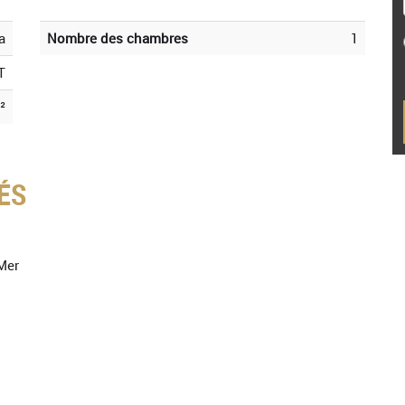
a
Nombre des chambres
1
T
²
ÉS
Mer