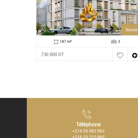
Vente
Vente
3
104 m²
2
485 000 DT
Téléphone
+216 55 982 862
+216 22 232 885