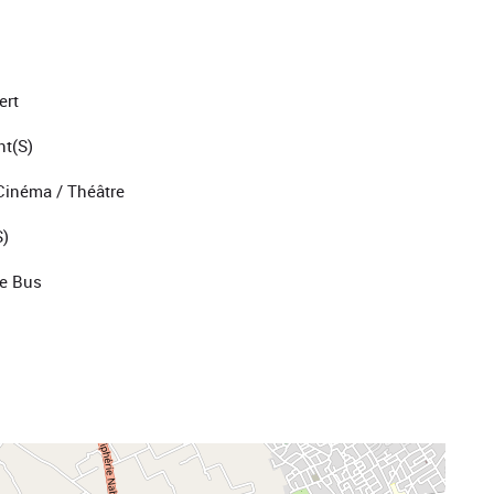
ert
nt(s)
Cinéma / Théâtre
)
De Bus