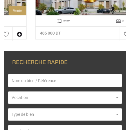
Vente
104 m²
2
485 000 DT
RECHERCHE RAPIDE
Vocation
Type de bien