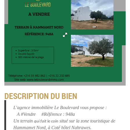
DESCRIPTION DU BIEN
L’agence immobilière Le Boulevard vous propose :
A #Vendre #Référence : 948a
Un terrain
situé sur la zone touristique de
qui fait le coin
Hammamet Nord, à Coté hôtel Nahrawes.