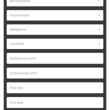
Nb chambres
Gouvernorat
Délégation
Localités