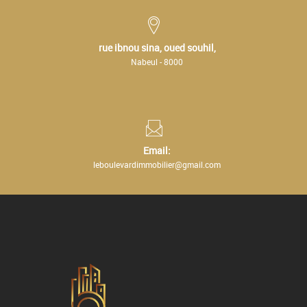
rue ibnou sina, oued souhil,
Nabeul - 8000
Email:
leboulevardimmobilier@gmail.com