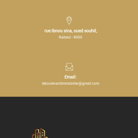
rue ibnou sina, oued souhil,
Nabeul - 8000
Email:
leboulevardimmobilier@gmail.com