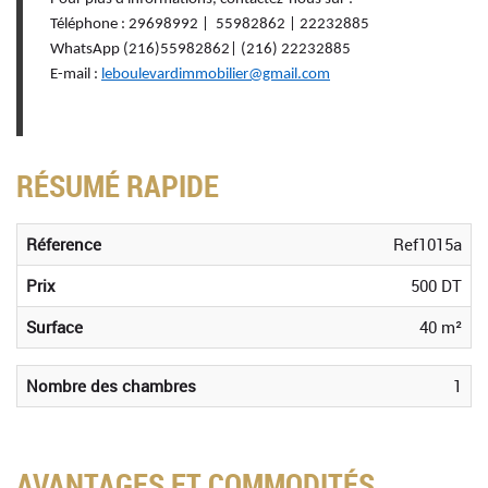
Téléphone : 29698992 | 55982862 | 22232885
WhatsApp (216)55982862| (216) 22232885
E-mail :
leboulevardimmobilier@gmail.com
RÉSUMÉ RAPIDE
Réference
Ref1015a
Prix
500 DT
Surface
40 m²
Nombre des chambres
1
AVANTAGES ET COMMODITÉS