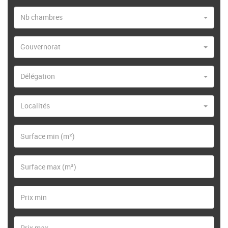
Nb chambres
Gouvernorat
Délégation
Localités