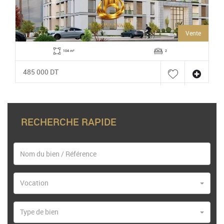
Vente
104 m²
2
485 000 DT
RECHERCHE RAPIDE
Vocation
Type de bien