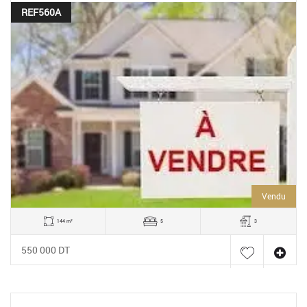
REF560A
Vendu
144 m²
5
3
550 000 DT