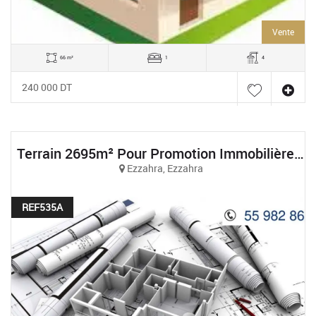
Vente
66 m²
1
4
240 000 DT
Terrain 2695m² Pour Promotion Immobilière À Boumhel
Ezzahra, Ezzahra
REF535A