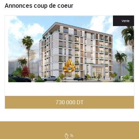
Annonces coup de coeur
For Rent
Vente
730 000 DT