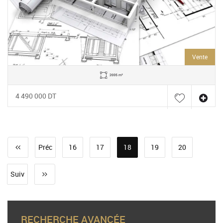
Vente
2695 m²
4 490 000 DT
Préc
16
17
18
19
20
Suiv
RECHERCHE AVANCÉE