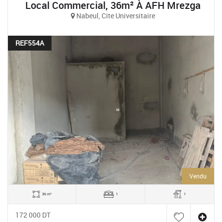
Local Commercial, 36m² À AFH Mrezga
Nabeul, Cite Universitaire
REF554A
Vendu
36 m²
1
1
172 000 DT