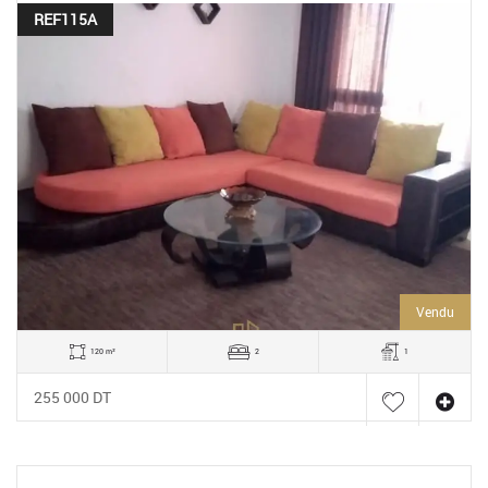
REF115A
Vendu
120 m²
2
1
255 000 DT