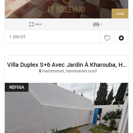
Loué
200 m²
2
1 200 DT
Villa Duplex S+6 Avec Jardin À Kharouba, Hammamet
Hammamet, hammamet nord
REF55A