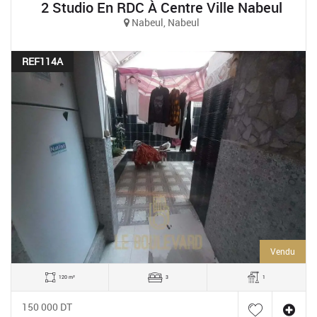
2 Studio En RDC À Centre Ville Nabeul
Nabeul, Nabeul
REF114A
Vendu
120 m²
3
1
150 000 DT