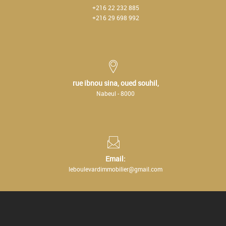
+216 22 232 885
+216 29 698 992
rue ibnou sina, oued souhil,
Nabeul - 8000
Email:
leboulevardimmobilier@gmail.com