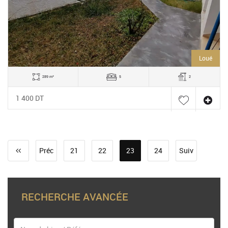
Loué
289 m²
5
2
1 400 DT
Préc
21
22
23
24
Suiv
RECHERCHE AVANCÉE