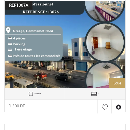
REF1307A
Loué
150 m²
4
1 300 DT