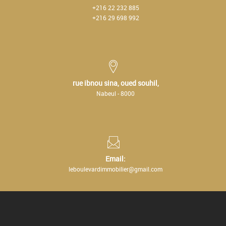
+216 22 232 885
+216 29 698 992
rue ibnou sina, oued souhil,
Nabeul - 8000
Email:
leboulevardimmobilier@gmail.com