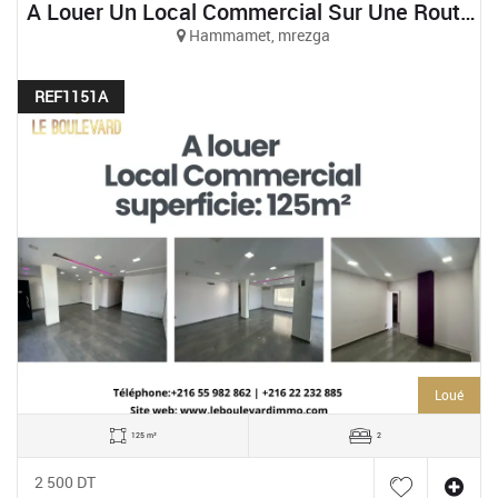
A Louer Un Local Commercial Sur Une Route Principale À Mrezge, Hammamet
Hammamet, mrezga
REF1151A
Loué
125 m²
2
2 500 DT