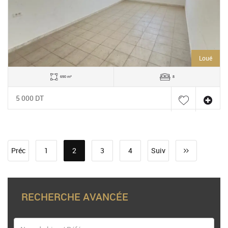
Loué
690 m²
8
5 000 DT
Préc
1
2
3
4
Suiv
RECHERCHE AVANCÉE