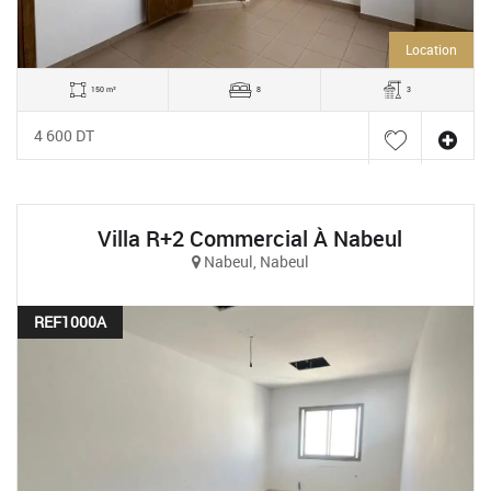
Location
150 m²
8
3
4 600 DT
Villa R+2 Commercial À Nabeul
Nabeul, Nabeul
REF1000A