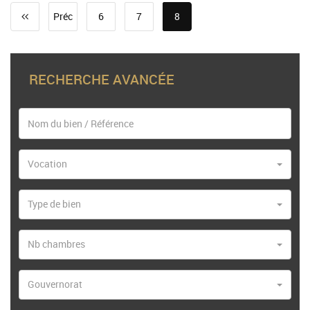
Préc
6
7
8
RECHERCHE AVANCÉE
Vocation
Type de bien
Nb chambres
Gouvernorat