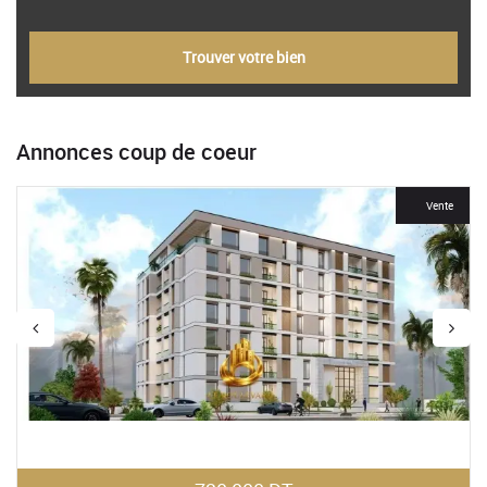
Trouver votre bien
Annonces coup de coeur
For Rent
Vente