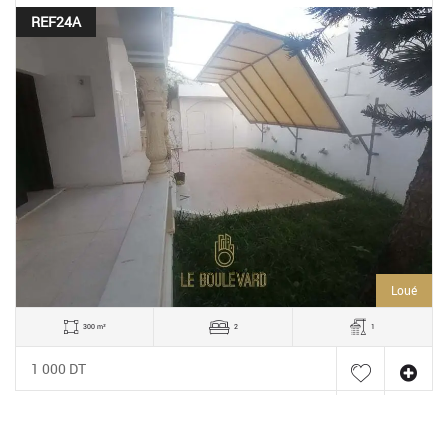
REF24A
Loué
300 m²
2
1
1 000 DT