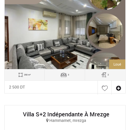
Loué
250 m²
3
2
2 500 DT
Villa S+2 Indépendante À Mrezge
Hammamet, mrezga