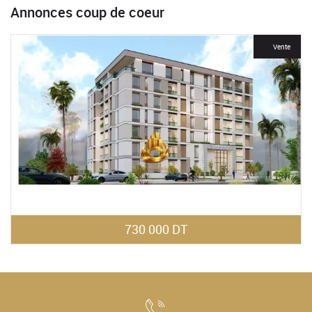
Annonces coup de coeur
For Rent
Vente
730 000 DT