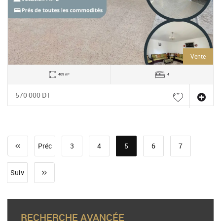
Vente
409 m²
4
570 000 DT
Préc
3
4
5
6
7
Suiv
RECHERCHE AVANCÉE