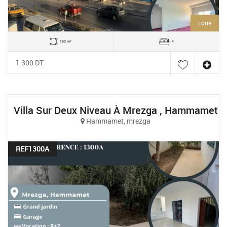
Loué
150 m²
4
1 300 DT
Villa Sur Deux Niveau À Mrezga , Hammamet
Hammamet, mrezga
REF1300A